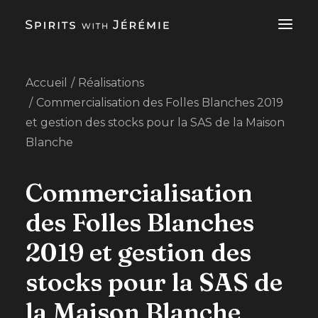
Accueil
Réalisations
SERVICES EN CONSULTING POUR SPIRITUEUX
Commercialisation des Folles Blanches 2019
À PROPOS
et gestion des stocks pour la SAS de la Maison
RÉALISATIONS
Blanche
BLOG
Commercialisation
FR
des Folles Blanches
CONTACTEZ-MOI
2019 et gestion des
stocks pour la SAS de
la Maison Blanche