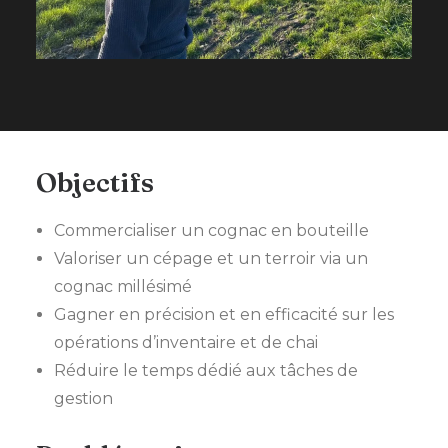
Objectifs
Commercialiser un cognac en bouteille
Valoriser un cépage et un terroir via un
cognac millésimé
Gagner en précision et en efficacité sur les
opérations d’inventaire et de chai
Réduire le temps dédié aux tâches de
gestion