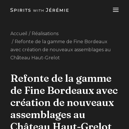
Accueil
Réalisations
SERVICES EN CONSULTING POUR SPIRITUEUX
Refonte de la gamme de Fine Bordeaux
À PROPOS
avec création de nouveaux assemblages au
RÉALISATIONS
Château Haut-Grelot
BLOG
Refonte de la gamme
FR
de Fine Bordeaux avec
CONTACTEZ-MOI
création de nouveaux
assemblages au
Château Haut-Grelot